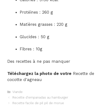
Protéines : 260 g
Matières grasses : 220 g
Glucides : 50 g
Fibres : 10g
Des recettes à ne pas manquer
Téléchargez la photo de votre
Recette de
cocotte d'agneau
Catégories
Viande
Navigation
Recette d'empanadas au hamburger
des
Recette facile de pil pil de morue
articles