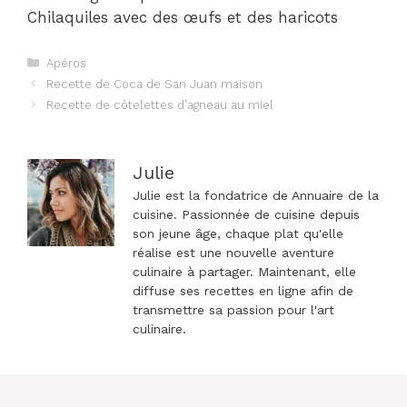
Chilaquiles avec des œufs et des haricots
Catégories
Apéros
Navigation
Recette de Coca de San Juan maison
des
Recette de côtelettes d'agneau au miel
articles
Julie
Julie est la fondatrice de Annuaire de la
cuisine. Passionnée de cuisine depuis
son jeune âge, chaque plat qu'elle
réalise est une nouvelle aventure
culinaire à partager. Maintenant, elle
diffuse ses recettes en ligne afin de
transmettre sa passion pour l'art
culinaire.