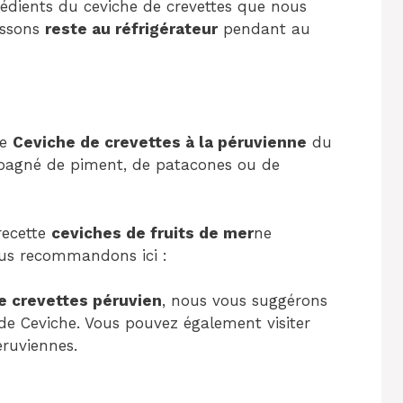
édients du ceviche de crevettes que nous
issons
reste au réfrigérateur
pendant au
le
Ceviche de crevettes à la péruvienne
du
mpagné de piment, de patacones ou de
recette
ceviches de fruits de mer
ne
us recommandons ici :
e crevettes péruvien
, nous vous suggérons
 de Ceviche. Vous pouvez également visiter
éruviennes.