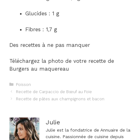
Glucides : 1 g
Fibres : 1,7 g
Des recettes à ne pas manquer
Téléchargez la photo de votre recette de
Burgers au maquereau
Catégories
Poisson
Navigation
Recette de Carpaccio de Bœuf au Foie
des
Recette de pâtes aux champignons et bacon
articles
Julie
Julie est la fondatrice de Annuaire de la
cuisine. Passionnée de cuisine depuis