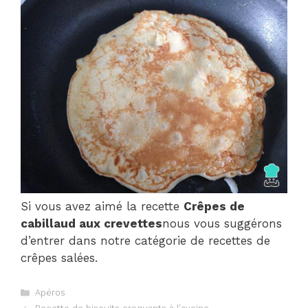
Si vous avez aimé la recette
Crêpes de
cabillaud aux crevettes
nous vous suggérons
d’entrer dans notre catégorie de recettes de
crêpes salées.
Catégories
Apéros
Navigation