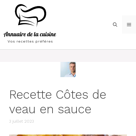
Aller
au
contenu
M
Recette Côtes de
veau en sauce
3 juillet 2023