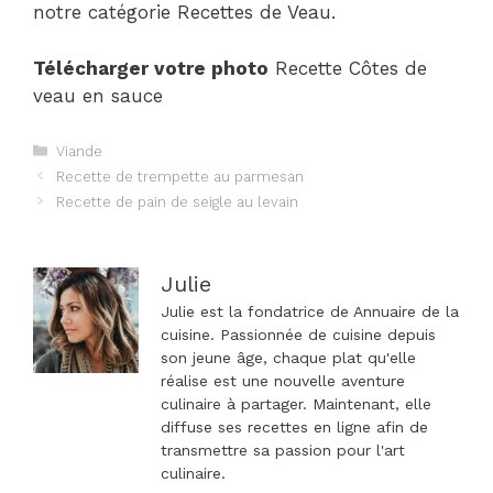
notre catégorie Recettes de Veau.
Télécharger votre photo
Recette Côtes de
veau en sauce
Catégories
Viande
Navigation
Recette de trempette au parmesan
des
Recette de pain de seigle au levain
articles
Julie
Julie est la fondatrice de Annuaire de la
cuisine. Passionnée de cuisine depuis
son jeune âge, chaque plat qu'elle
réalise est une nouvelle aventure
culinaire à partager. Maintenant, elle
diffuse ses recettes en ligne afin de
transmettre sa passion pour l'art
culinaire.