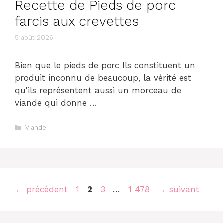
Recette de Pieds de porc
farcis aux crevettes
5 août 2026
Bien que le pieds de porc Ils constituent un
produit inconnu de beaucoup, la vérité est
qu'ils représentent aussi un morceau de
viande qui donne …
Catégories
Viande
Navigation
Page
Page
Page
Page
←
précédent
1
2
3
…
1 478
→
suivant
des
articles