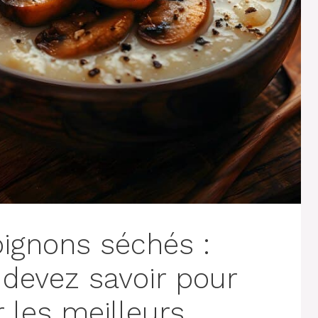
ignons séchés :
 devez savoir pour
r les meilleurs