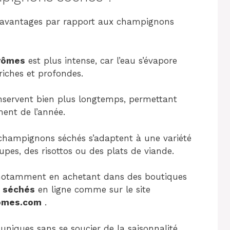
 avantages par rapport aux champignons
arômes
est plus intense, car l’eau s’évapore
riches et profondes.
nservent bien plus longtemps, permettant
ment de l’année.
s champignons séchés s’adaptent à une variété
upes, des risottos ou des plats de viande.
, notamment en achetant dans des boutiques
 séchés
en ligne comme sur le site
omes.com
.
niques sans se soucier de la saisonnalité,