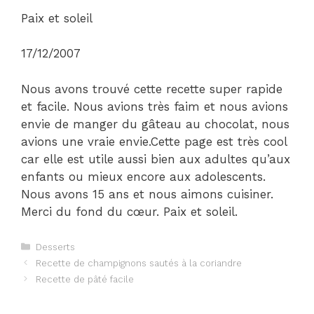
Paix et soleil
17/12/2007
Nous avons trouvé cette recette super rapide
et facile. Nous avions très faim et nous avions
envie de manger du gâteau au chocolat, nous
avions une vraie envie.Cette page est très cool
car elle est utile aussi bien aux adultes qu’aux
enfants ou mieux encore aux adolescents.
Nous avons 15 ans et nous aimons cuisiner.
Merci du fond du cœur. Paix et soleil.
Catégories
Desserts
Navigation
Recette de champignons sautés à la coriandre
des
Recette de pâté facile
articles