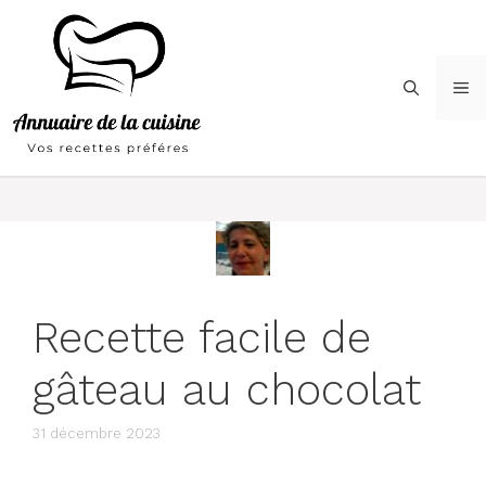
Aller
au
contenu
M
Recette facile de
gâteau au chocolat
31 décembre 2023