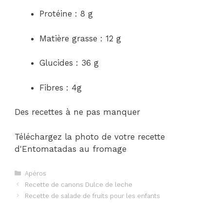
Protéine : 8 g
Matière grasse : 12 g
Glucides : 36 g
Fibres : 4g
Des recettes à ne pas manquer
Téléchargez la photo de votre recette
d'Entomatadas au fromage
Catégories
Apéros
Navigation
Recette de canons Dulce de leche
des
Recette de salade de fruits pour les enfants
articles