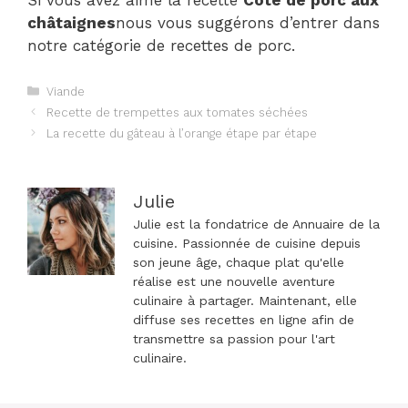
châtaignes
nous vous suggérons d’entrer dans
notre catégorie de recettes de porc.
Catégories
Viande
Navigation
Recette de trempettes aux tomates séchées
des
La recette du gâteau à l’orange étape par étape
articles
Julie
Julie est la fondatrice de Annuaire de la
cuisine. Passionnée de cuisine depuis
son jeune âge, chaque plat qu'elle
réalise est une nouvelle aventure
culinaire à partager. Maintenant, elle
diffuse ses recettes en ligne afin de
transmettre sa passion pour l'art
culinaire.