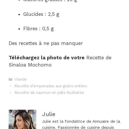
Glucides : 2,5 g
Fibres : 0,5 g
Des recettes à ne pas manquer
Téléchargez la photo de votre
Recette de
Sinaloa Mochomo
Catégories
Viande
Navigation
Recette d'empanadas aux grains entiers
des
Recette de saumon en pâte feuilletée
articles
Julie
Julie est la fondatrice de Annuaire de la
cuisine. Passionnée de cuisine depuis