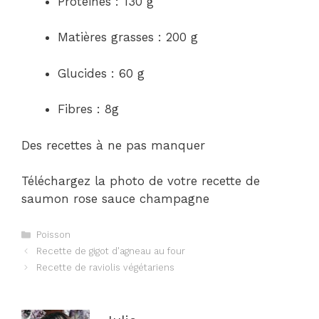
Protéines : 130 g
Matières grasses : 200 g
Glucides : 60 g
Fibres : 8g
Des recettes à ne pas manquer
Téléchargez la photo de votre recette de
saumon rose sauce champagne
Catégories
Poisson
Navigation
Recette de gigot d'agneau au four
des
Recette de raviolis végétariens
articles