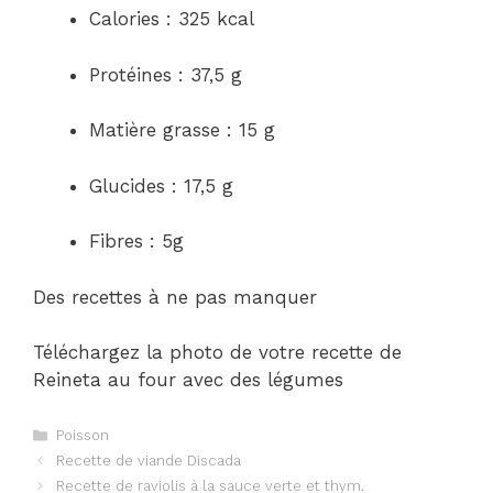
Calories : 325 kcal
Protéines : 37,5 g
Matière grasse : 15 g
Glucides : 17,5 g
Fibres : 5g
Des recettes à ne pas manquer
Téléchargez la photo de votre recette de
Reineta au four avec des légumes
Catégories
Poisson
Navigation
Recette de viande Discada
des
Recette de raviolis à la sauce verte et thym.