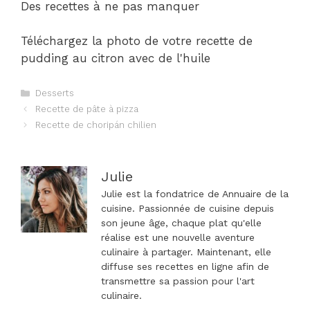
Des recettes à ne pas manquer
Téléchargez la photo de votre recette de
pudding au citron avec de l'huile
Catégories
Desserts
Navigation
Recette de pâte à pizza
des
Recette de choripán chilien
articles
Julie
Julie est la fondatrice de Annuaire de la
cuisine. Passionnée de cuisine depuis
son jeune âge, chaque plat qu'elle
réalise est une nouvelle aventure
culinaire à partager. Maintenant, elle
diffuse ses recettes en ligne afin de
transmettre sa passion pour l'art
culinaire.