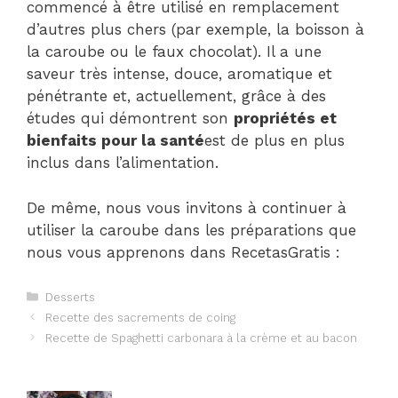
commencé à être utilisé en remplacement
d’autres plus chers (par exemple, la boisson à
la caroube ou le faux chocolat). Il a une
saveur très intense, douce, aromatique et
pénétrante et, actuellement, grâce à des
études qui démontrent son
propriétés et
bienfaits pour la santé
est de plus en plus
inclus dans l’alimentation.
De même, nous vous invitons à continuer à
utiliser la caroube dans les préparations que
nous vous apprenons dans RecetasGratis :
Catégories
Desserts
Navigation
Recette des sacrements de coing
des
Recette de Spaghetti carbonara à la crème et au bacon
articles