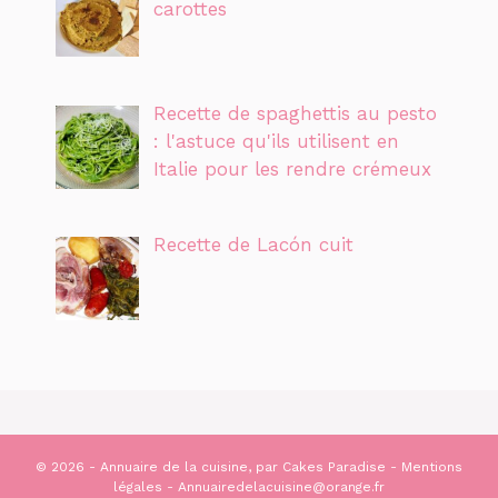
carottes
Recette de spaghettis au pesto
: l'astuce qu'ils utilisent en
Italie pour les rendre crémeux
Recette de Lacón cuit
© 2026 - Annuaire de la cuisine, par
Cakes Paradise
-
Mentions
légales
- Annuairedelacuisine@orange.fr