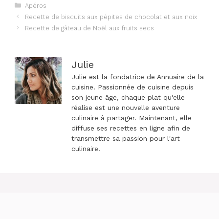
Catégories
Apéros
Navigation
Recette de biscuits aux pépites de chocolat et aux noix
des
Recette de gâteau de Noël aux fruits secs
articles
Julie
Julie est la fondatrice de Annuaire de la
cuisine. Passionnée de cuisine depuis
son jeune âge, chaque plat qu'elle
réalise est une nouvelle aventure
culinaire à partager. Maintenant, elle
diffuse ses recettes en ligne afin de
transmettre sa passion pour l'art
culinaire.