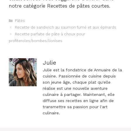
notre catégorie Recettes de pâtes courtes.
Catégories
Pâtes
Navigation
Recette de sandwich au saumon fumé et aux épinards
des
Recette parfaite de pâte à choux pour
articles
profiteroles/bombes/lionises
Julie
Julie est la fondatrice de Annuaire de la
cuisine. Passionnée de cuisine depuis
son jeune âge, chaque plat qu'elle
réalise est une nouvelle aventure
culinaire à partager. Maintenant, elle
diffuse ses recettes en ligne afin de
transmettre sa passion pour l'art
culinaire.