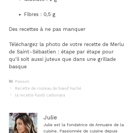
Fibres : 0,5 g
Des recettes à ne pas manquer
Téléchargez la photo de votre recette de Merlu
de Saint-Sébastien : étape par étape pour
qu'il soit aussi juteux que dans une grillade
basque
Catégories
Poisson
Navigation
Recette de rouleau de bœuf haché
des
la recette Fusilli carbonara
articles
Julie
Julie est la fondatrice de Annuaire de la
cuisine. Passionnée de cuisine depuis