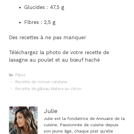
Glucides : 47,5 g
Fibres : 2,5 g
Des recettes à ne pas manquer
Téléchargez la photo de votre recette de
lasagne au poulet et au bœuf haché
Catégories
Pâtes
Navigation
Recette de morue catalane
des
Recette de gâteau Matera au citron
articles
Julie
Julie est la fondatrice de Annuaire de la
cuisine. Passionnée de cuisine depuis
son jeune âge, chaque plat qu'elle