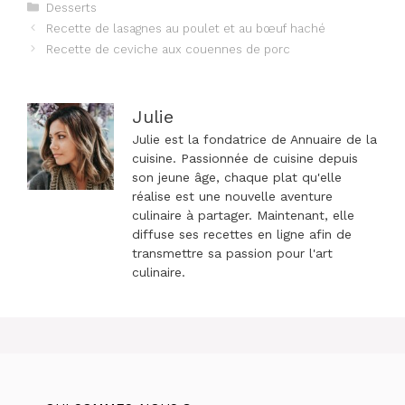
Catégories
Desserts
Navigation
Recette de lasagnes au poulet et au bœuf haché
des
Recette de ceviche aux couennes de porc
articles
Julie
Julie est la fondatrice de Annuaire de la
cuisine. Passionnée de cuisine depuis
son jeune âge, chaque plat qu'elle
réalise est une nouvelle aventure
culinaire à partager. Maintenant, elle
diffuse ses recettes en ligne afin de
transmettre sa passion pour l'art
culinaire.