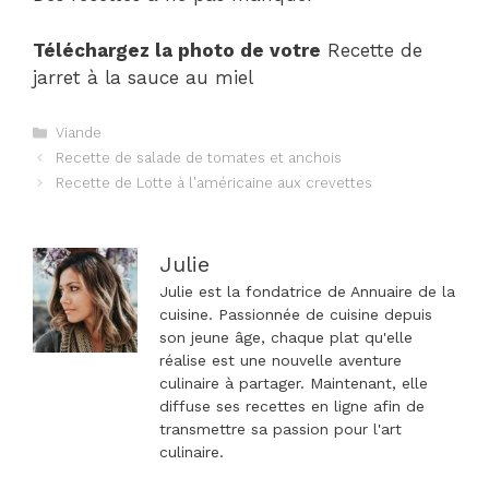
Téléchargez la photo de votre
Recette de
jarret à la sauce au miel
Catégories
Viande
Navigation
Recette de salade de tomates et anchois
des
Recette de Lotte à l'américaine aux crevettes
articles
Julie
Julie est la fondatrice de Annuaire de la
cuisine. Passionnée de cuisine depuis
son jeune âge, chaque plat qu'elle
réalise est une nouvelle aventure
culinaire à partager. Maintenant, elle
diffuse ses recettes en ligne afin de
transmettre sa passion pour l'art
culinaire.