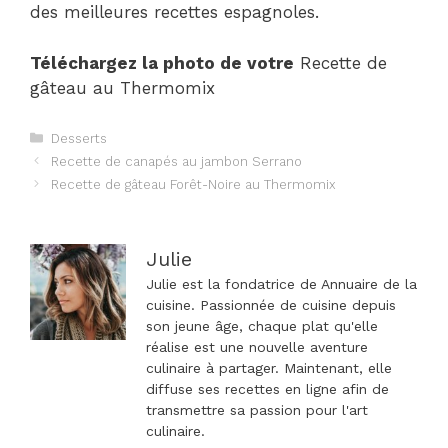
des meilleures recettes espagnoles.
Téléchargez la photo de votre
Recette de
gâteau au Thermomix
Catégories
Desserts
Navigation
Recette de canapés au jambon Serrano
des
Recette de gâteau Forêt-Noire au Thermomix
articles
Julie
Julie est la fondatrice de Annuaire de la
cuisine. Passionnée de cuisine depuis
son jeune âge, chaque plat qu'elle
réalise est une nouvelle aventure
culinaire à partager. Maintenant, elle
diffuse ses recettes en ligne afin de
transmettre sa passion pour l'art
culinaire.