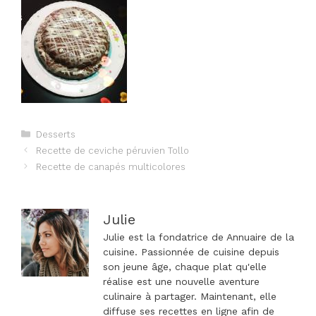
Catégories
Desserts
Navigation
Recette de ceviche péruvien Tollo
des
Recette de canapés multicolores
articles
Julie
Julie est la fondatrice de Annuaire de la
cuisine. Passionnée de cuisine depuis
son jeune âge, chaque plat qu'elle
réalise est une nouvelle aventure
culinaire à partager. Maintenant, elle
diffuse ses recettes en ligne afin de