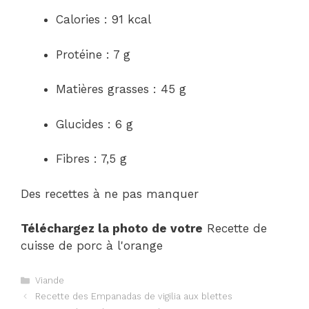
Calories : 91 kcal
Protéine : 7 g
Matières grasses : 45 g
Glucides : 6 g
Fibres : 7,5 g
Des recettes à ne pas manquer
Téléchargez la photo de votre
Recette de
cuisse de porc à l'orange
Catégories
Viande
Navigation
Recette des Empanadas de vigilia aux blettes
des