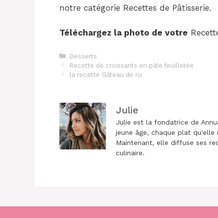
notre catégorie Recettes de Pâtisserie.
Téléchargez la photo de votre
Recette
Catégories
Desserts
Navigation
Recette de croissants en pâte feuilletée
des
la recette Gâteau de riz
articles
Julie
Julie est la fondatrice de Annu
jeune âge, chaque plat qu'elle 
Maintenant, elle diffuse ses re
culinaire.