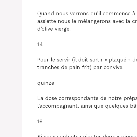
Quand nous verrons qu’il commence à d
assiette nous le mélangerons avec la c
d’olive vierge.
14
Pour le servir (il doit sortir « plaqué » 
tranches de pain frit) par convive.
quinze
La dose correspondante de notre prépa
l’accompagnant, ainsi que quelques bât
16
Si vous souhaitez ajouter deux « piparr