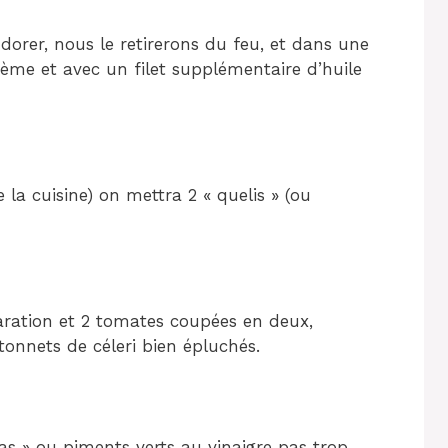
orer, nous le retirerons du feu, et dans une
rème et avec un filet supplémentaire d’huile
de la cuisine) on mettra 2 « quelis » (ou
ration et 2 tomates coupées en deux,
onnets de céleri bien épluchés.
as » ou piments verts au vinaigre pas trop