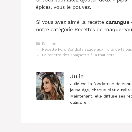
épicés, vous le pouvez.
Si vous avez aimé la recette
carangue 
notre catégorie Recettes de maquereau
Catégories
Poisson
Navigation
Recette Porc Bondiola sauce aux fruits de la pa
des
La recette des spaghettis à la marinera
articles
Julie
Julie est la fondatrice de Annu
jeune âge, chaque plat qu'elle 
Maintenant, elle diffuse ses re
culinaire.