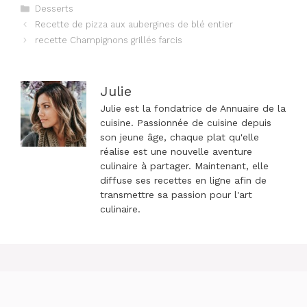
Catégories
Desserts
Navigation
Recette de pizza aux aubergines de blé entier
des
recette Champignons grillés farcis
articles
Julie
Julie est la fondatrice de Annuaire de la
cuisine. Passionnée de cuisine depuis
son jeune âge, chaque plat qu'elle
réalise est une nouvelle aventure
culinaire à partager. Maintenant, elle
diffuse ses recettes en ligne afin de
transmettre sa passion pour l'art
culinaire.