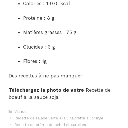
Calories : 1 075 kcal
Protéine : 8 g
Matières grasses : 75 g
Glucides : 3 g
Fibres : 1g
Des recettes à ne pas manquer
Téléchargez la photo de votre
Recette de
boeuf à la sauce soja
Catégories
Viande
Navigation
Recette de salade verte à la vinaigrette à l'orange
des
Recette de crème de céleri et carottes