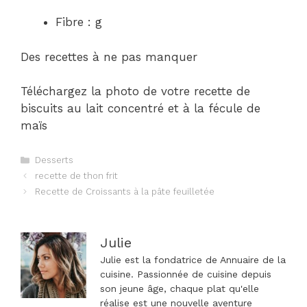
Fibre : g
Des recettes à ne pas manquer
Téléchargez la photo de votre recette de
biscuits au lait concentré et à la fécule de
maïs
Catégories
Desserts
Navigation
recette de thon frit
des
Recette de Croissants à la pâte feuilletée
articles
Julie
Julie est la fondatrice de Annuaire de la
cuisine. Passionnée de cuisine depuis
son jeune âge, chaque plat qu'elle
réalise est une nouvelle aventure