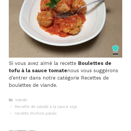
Si vous avez aimé la recette
Boulettes de
tofu à la sauce tomate
nous vous suggérons
d’entrer dans notre catégorie Recettes de
boulettes de viande.
Catégories
Viande
Navigation
Recette de salade à la sauce soja
des
recette Anchois panés
articles