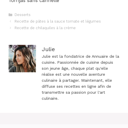
Torrijas sans cannelle
Catégories
Desserts
Navigation
Recette de pâtes à la sauce tomate et légumes
des
Recette de chilaquiles à la crème
articles
Julie
Julie est la fondatrice de Annuaire de la
cuisine. Passionnée de cuisine depuis
son jeune âge, chaque plat qu'elle
réalise est une nouvelle aventure
culinaire à partager. Maintenant, elle
diffuse ses recettes en ligne afin de
transmettre sa passion pour l'art
culinaire.