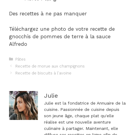
Des recettes à ne pas manquer
Téléchargez une photo de votre recette de
gnocchis de pommes de terre à la sauce
Alfredo
Catégories
Pâtes
Navigation
Recette de morue aux champignons
des
Recette de biscuits à l'avoine
articles
Julie
Julie est la fondatrice de Annuaire de la
cuisine. Passionnée de cuisine depuis
son jeune âge, chaque plat qu'elle
réalise est une nouvelle aventure
culinaire à partager. Maintenant, elle
diffuse ses recettes en ligne afin de