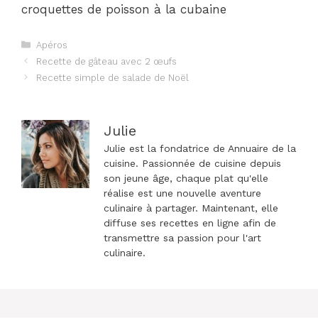
croquettes de poisson à la cubaine
Catégories
Apéros
Navigation
Recette de gâteau avec 2 œufs
des
Recette simple de salade de Noël
articles
Julie
Julie est la fondatrice de Annuaire de la
cuisine. Passionnée de cuisine depuis
son jeune âge, chaque plat qu'elle
réalise est une nouvelle aventure
culinaire à partager. Maintenant, elle
diffuse ses recettes en ligne afin de
transmettre sa passion pour l'art
culinaire.