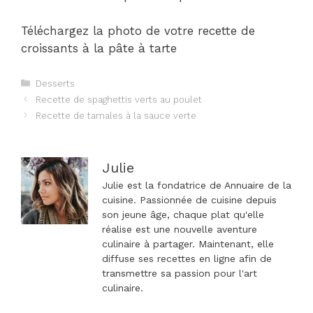
Téléchargez la photo de votre recette de
croissants à la pâte à tarte
Catégories
Desserts
Navigation
Recette de spaghettis verts au poulet
des
Recette de tamales à la sauce verte
articles
Julie
Julie est la fondatrice de Annuaire de la
cuisine. Passionnée de cuisine depuis
son jeune âge, chaque plat qu'elle
réalise est une nouvelle aventure
culinaire à partager. Maintenant, elle
diffuse ses recettes en ligne afin de
transmettre sa passion pour l'art
culinaire.