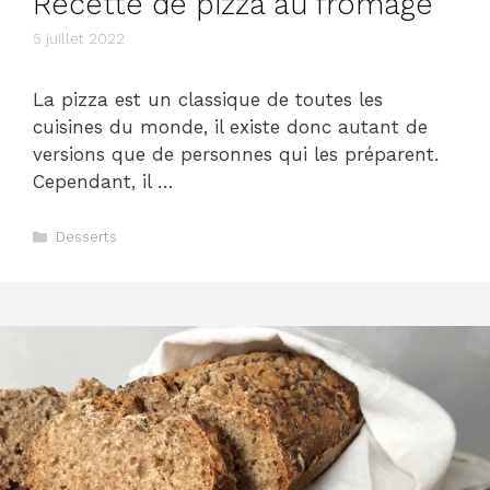
Recette de pizza au fromage
5 juillet 2022
La pizza est un classique de toutes les
cuisines du monde, il existe donc autant de
versions que de personnes qui les préparent.
Cependant, il …
Catégories
Desserts