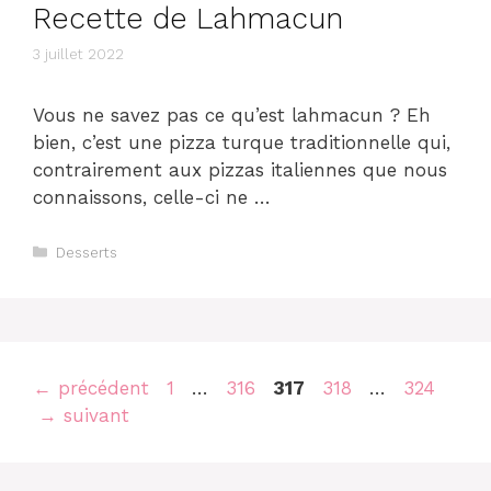
Recette de Lahmacun
3 juillet 2022
Vous ne savez pas ce qu’est lahmacun ? Eh
bien, c’est une pizza turque traditionnelle qui,
contrairement aux pizzas italiennes que nous
connaissons, celle-ci ne …
Catégories
Desserts
Navigation
Page
Page
Page
Page
Page
←
précédent
1
…
316
317
318
…
324
des
→
suivant
articles