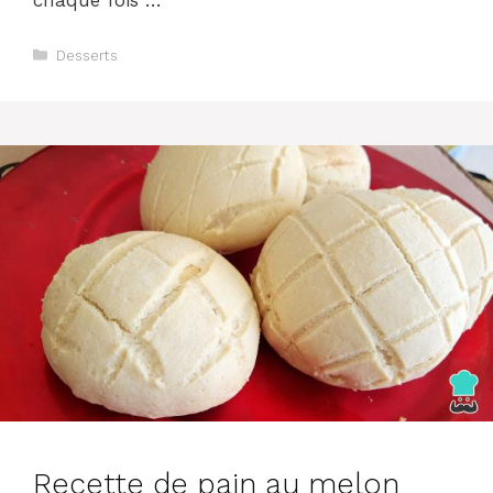
Catégories
Desserts
Recette de pain au melon